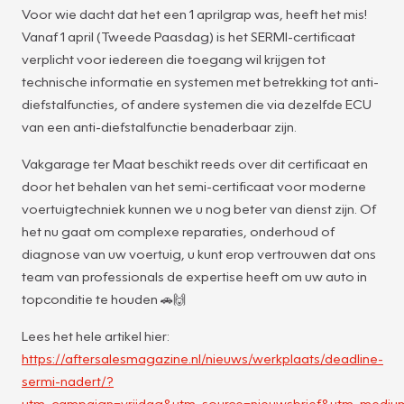
Voor wie dacht dat het een 1 aprilgrap was, heeft het mis!
Vanaf 1 april (Tweede Paasdag) is het SERMI-certificaat
verplicht voor iedereen die toegang wil krijgen tot
technische informatie en systemen met betrekking tot anti-
diefstalfuncties, of andere systemen die via dezelfde ECU
van een anti-diefstalfunctie benaderbaar zijn.
Vakgarage ter Maat beschikt reeds over dit certificaat en
door het behalen van het semi-certificaat voor moderne
voertuigtechniek kunnen we u nog beter van dienst zijn. Of
het nu gaat om complexe reparaties, onderhoud of
diagnose van uw voertuig, u kunt erop vertrouwen dat ons
team van professionals de expertise heeft om uw auto in
topconditie te houden 🚗🙌
Lees het hele artikel hier:
https://aftersalesmagazine.nl/nieuws/werkplaats/deadline-
sermi-nadert/?
utm_campaign=vrijdag&utm_source=nieuwsbrief&utm_mediu