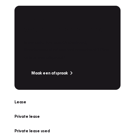
Plan een
Werkplaatsafspraak
Is uw auto toe aan Onderhoud,
Bandenwissel of een Vakantiecheck? Plan
online een afspraak!
Maak een afspraak
Lease
Private lease
Private lease used