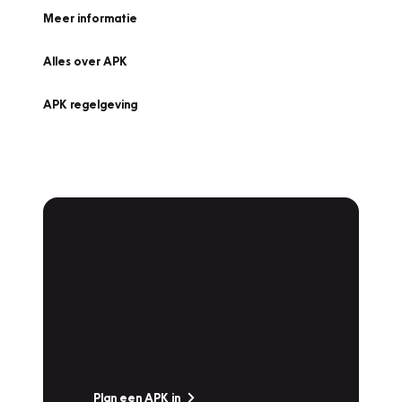
Meer informatie
Alles over APK
APK regelgeving
APK Keuring bij
Vakgarage!
Is het weer tijd voor de jaarlijkse APK? Ga
snel naar Vakgarage bij u in de buurt, en ga
zonder zorgen de weg op!
Plan een APK in