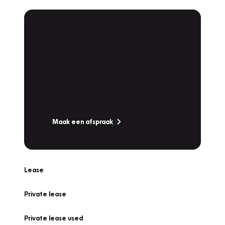
Plan een
Werkplaatsafspraak
Is uw auto toe aan Onderhoud,
Bandenwissel of een Vakantiecheck? Plan
online een afspraak!
Maak een afspraak
Lease
Private lease
Private lease used