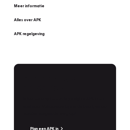
Meer informatie
Alles over APK
APK regelgeving
APK Keuring bij
Vakgarage!
Is het weer tijd voor de jaarlijkse APK? Ga
snel naar Vakgarage bij u in de buurt, en ga
zonder zorgen de weg op!
Plan een APK in