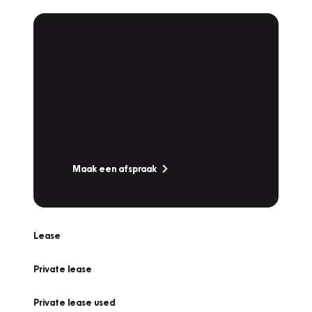
Plan een
Werkplaatsafspraak
Is uw auto toe aan Onderhoud,
Bandenwissel of een Vakantiecheck? Plan
online een afspraak!
Maak een afspraak
Lease
Private lease
Private lease used