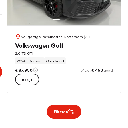
Vakgarage Paternoster
| Rotterdam (ZH)
Volkswagen Golf
2.0 TSI GTI
2024
Benzine
Onbekend
€ 37.950
€ 450
of v.a.
/mnd
Bekijk
Filteren