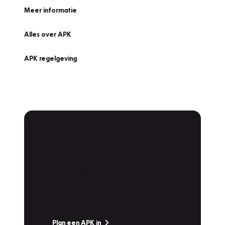
Meer informatie
Alles over APK
APK regelgeving
APK Keuring bij
Vakgarage!
Is het weer tijd voor de jaarlijkse APK? Ga
snel naar Vakgarage bij u in de buurt, en ga
zonder zorgen de weg op!
Plan een APK in