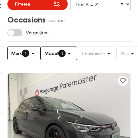
Filteren
Occasions
1 resultaat
Vergelijken
Merk
Model
Transmissie
Prijs
1
1