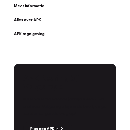
Meer informatie
Alles over APK
APK regelgeving
APK Keuring bij
Vakgarage!
Is het weer tijd voor de jaarlijkse APK? Ga
snel naar Vakgarage bij u in de buurt, en ga
zonder zorgen de weg op!
Plan een APK in