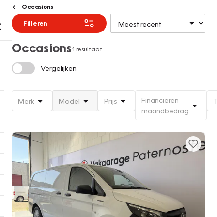
Occasions
Filteren
Occasions
1 resultaat
Vergelijken
Financieren
Merk
Model
Prijs
T
maandbedrag