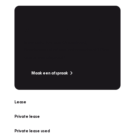
Plan een
Werkplaatsafspraak
Is uw auto toe aan Onderhoud,
Bandenwissel of een Vakantiecheck? Plan
online een afspraak!
Maak een afspraak
Lease
Private lease
Private lease used