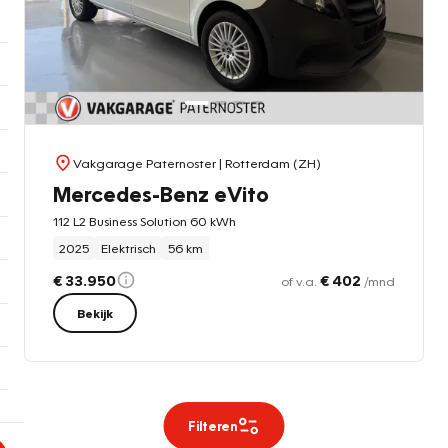
Vakgarage Paternoster
| Rotterdam (ZH)
Mercedes-Benz eVito
112 L2 Business Solution 60 kWh
2025
Elektrisch
56 km
€ 33.950
€ 402
of v.a.
/mnd
Bekijk
Filteren