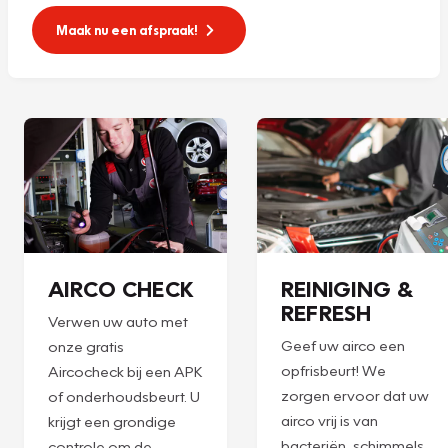
Maak nu een afspraak!
AIRCO CHECK
REINIGING &
REFRESH
Verwen uw auto met
Geef uw airco een
onze gratis
opfrisbeurt! We
Aircocheck bij een APK
zorgen ervoor dat uw
of onderhoudsbeurt. U
airco vrij is van
krijgt een grondige
bacteriën, schimmels
controle om de