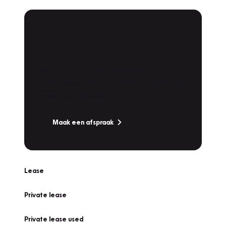
Plan een
Werkplaatsafspraak
Is uw auto toe aan Onderhoud,
Bandenwissel of een Vakantiecheck? Plan
online een afspraak!
Maak een afspraak
Lease
Private lease
Private lease used