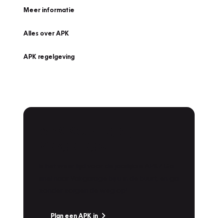
Meer informatie
Alles over APK
APK regelgeving
APK Keuring bij
Vakgarage!
Is het weer tijd voor de jaarlijkse APK? Ga
snel naar Vakgarage bij u in de buurt, en ga
zonder zorgen de weg op!
Plan een APK in