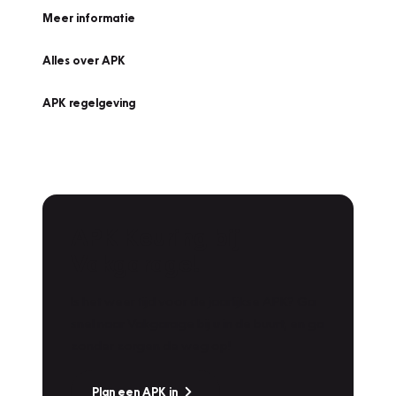
Meer informatie
Alles over APK
APK regelgeving
APK Keuring bij
Vakgarage!
Is het weer tijd voor de jaarlijkse APK? Ga
snel naar Vakgarage bij u in de buurt, en ga
zonder zorgen de weg op!
Plan een APK in