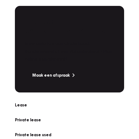
Plan een
Werkplaatsafspraak
Is uw auto toe aan Onderhoud,
Bandenwissel of een Vakantiecheck? Plan
online een afspraak!
Maak een afspraak
Lease
Private lease
Private lease used